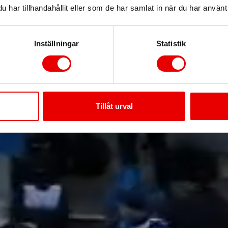
n Sälen till 
har tillhandahållit eller som de har samlat in när du har använt 
ela Vasaloppets leverant
Inställningar
Statistik
Skicka paket med 25% rabatt
Tillåt urval