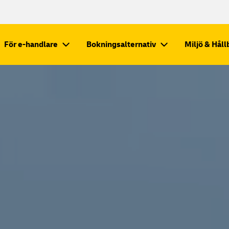
För e-handlare
Bokningsalternativ
Miljö & Håll