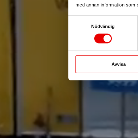
Frå
med annan information som du 
Samtyckesval
H
Nödvändig
Avvisa