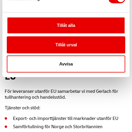
Tillåt alla
Tillåt urval
Vi finns med dig även utanför
Avvisa
EU
För leveranser utanför EU samarbetar vi med Gerlach för
tullhantering och handelsstöd.
Tjänster och stöd:
Export- och importtjänster till marknader utanför EU
Samförtullning för Norge och Storbritannien