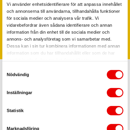
Jörgen Samsjö
Vi använder enhetsidentifierare för att anpassa innehållet
Product manager DHL Paket och DHL Home Delivery
och annonserna till användarna, tillhandahålla funktioner
för sociala medier och analysera vår trafik. Vi
vidarebefordrar även sådana identifierare och annan
information från din enhet till de sociala medier och
annons- och analysföretag som vi samarbetar med.
Vi hjälper dig gärna
Dessa kan i sin tur kombinera informationen med annan
information som du har tillhandahållit eller som de har
samlat in när du har använt deras tjänster.
Samtyckesval
Nödvändig
Inställningar
Statistik
Marknadsföring