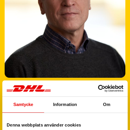
“
F
ö
r
n
ä
s
t
a
n
a
l
l
a
f
ö
r
e
t
a
g
ä
r
p
a
k
e
t
e
n
d
e
l
a
v
v
a
r
d
a
g
e
n
.
Samtycke
Information
Om
V
å
r
t
j
o
b
b
ä
r
a
t
t
s
e
t
i
l
l
a
t
t
v
a
r
d
a
g
e
n
f
u
n
g
e
r
a
r
.
”
Denna webbplats använder cookies