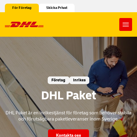
Hoppa till innehåll
För Företag
Skicka Privat
Open
Företag
Inrikes
DHL Paket
DHL Paket är en inrikestjänst för företag som behöver stabila
och förutsägbara paketleveranser inom Sverige.
Kontakta oss