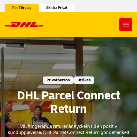
Hoppa till innehåll
För Företag
Skicka Privat
Open
Privatperson
Utrikes
DHL Parcel Connect
Return
Väl fungerande returer är nyckeln till en positiv
kundupplevelse. DHL Parcel Connect Return gör det enkelt