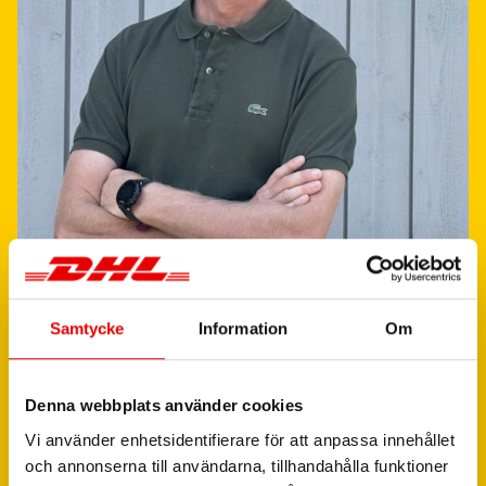
“
E
n
l
y
c
k
a
d
r
e
t
u
r
g
e
r
å
t
e
r
k
o
m
m
a
n
d
e
k
u
n
d
e
r
.
”
Samtycke
Information
Om
Mikael Palmberg
Denna webbplats använder cookies
Product Manager,
Vi använder enhetsidentifierare för att anpassa innehållet
International Parcel
och annonserna till användarna, tillhandahålla funktioner