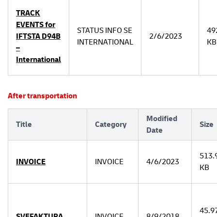
TRACK
EVENTS for
STATUS INFO SE
49
IFTSTA D94B
2/6/2023
INTERNATIONAL
KB
–
International
After transportation
Modified
Title
Category
Size
Date
513.
INVOICE
INVOICE
4/6/2023
KB
45.9
SVEFAKTURA
INVOICE
8/9/2018