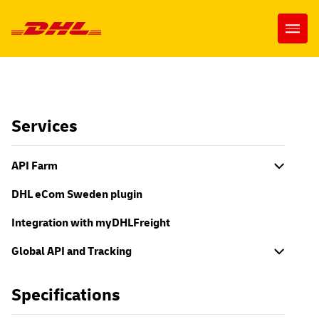
Skip to content
Open
Services
API Farm
DHL eCom Sweden plugin
Integration with myDHLFreight
Global API and Tracking
Specifications