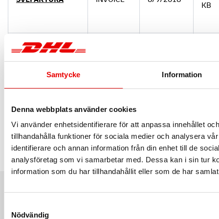
KB
SVEFAKTURA
INVOICE
7.66
8/9/2018
Exempelfil
(example)
KB
Samtycke
Information
CHARGE/SERVICE
CHARGE
168.
CODES in debit
(SERVICE)
4/25/2024
Denna webbplats använder cookies
KB
and invoice files
CODES
Vi använder enhetsidentifierare för att anpassa innehållet oc
tillhandahålla funktioner för sociala medier och analysera vår
identifierare och annan information från din enhet till de soc
analysföretag som vi samarbetar med. Dessa kan i sin tur 
information som du har tillhandahållit eller som de har samlat
Samtyckesval
Nödvändig