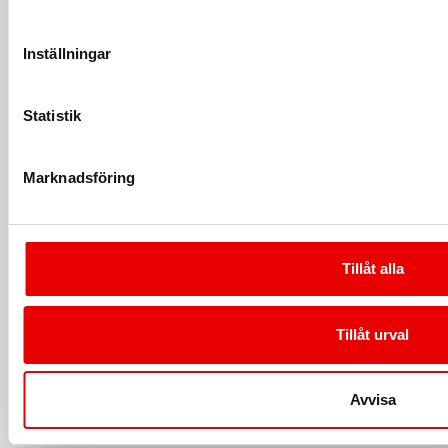
Inställningar
Policy
Terms of Use
Statistik
Fraud Awareness
Legal Notice
Marknadsföring
Privacy Notice
Dispute Resolution
Information Services
Tillåt alla
Links
Send Package (SE)
Tillåt urval
Track package (SE)
DHL Freight (SE)
Avvisa