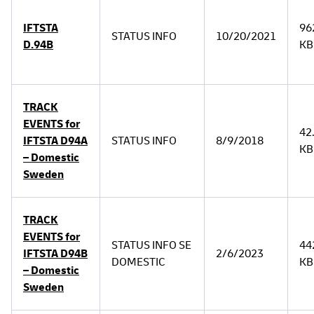
IFTSTA
96
STATUS INFO
10/20/2021
D.94B
KB
TRACK
EVENTS for
42
IFTSTA D94A
STATUS INFO
8/9/2018
KB
– Domestic
Sweden
TRACK
EVENTS for
STATUS INFO SE
44
IFTSTA D94B
2/6/2023
DOMESTIC
KB
– Domestic
Sweden