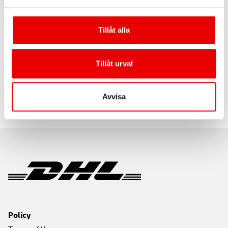
TransportInstruction request
with
product
Download
code
Tillåt alla
TransportInstruction request
without
Download
product code
Tillåt urval
Contact:
se.dbl@dhl.com
Avvisa
Policy