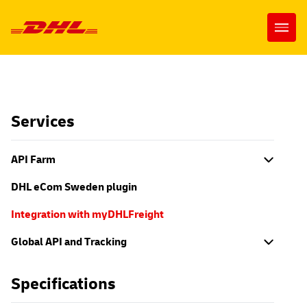
Skip to content
Open
Services
API Farm
DHL eCom Sweden plugin
Integration with myDHLFreight
Global API and Tracking
Specifications