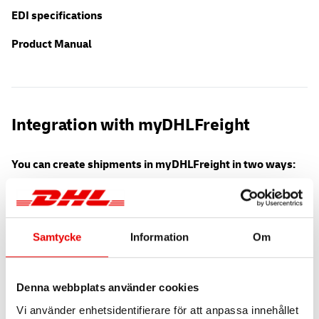
EDI specifications
Product Manual
Integration with myDHLFreight
You can create shipments in myDHLFreight in two ways:
With a specific product code
Without specifying a product code upfront. This will
enable you to choose a product in myDHLFreight.
Samtycke
Information
Om
Key Points for Integration
Denna webbplats använder cookies
Follow the steps in
Technical setup
to get access to
API documentation and create an API key in Sandbox and
Vi använder enhetsidentifierare för att anpassa innehållet