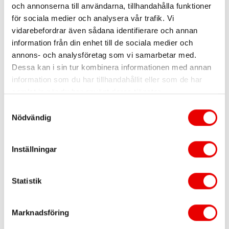
Production.
och annonserna till användarna, tillhandahålla funktioner
Add the following under additionalinformation:
för sociala medier och analysera vår trafik. Vi
“additionalInformation”: [
vidarebefordrar även sådana identifierare och annan
{
information från din enhet till de sociala medier och
“code”: “Export”,
annons- och analysföretag som vi samarbetar med.
“stringValue”: “123456”,
Dessa kan i sin tur kombinera informationen med annan
“numericValue”: 1
information som du har tillhandahållit eller som de har
}
samlat in när du har använt deras tjänster.
Add your DHL account number in
“stringValue”
Samtyckesval
PackageType
, example “packageType”: “CLL”,
Nödvändig
DHL Sweden Domestic: CLL, PK. and PL. For DHL Pall:
701 (full pallet), 702 (half pallet)
Inställningar
DHL Sweden International: PK, PLE, PLH
Log on to
myDHLFreight
and follow the instruction on
DHL eCom Sweden MyDHLFreight
Statistik
Download
Marknadsföring
Title
request