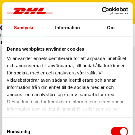
Skip to content
Open
Category:
Uncategorized
Samtycke
Information
Om
test
JUNE, 2026
Denna webbplats använder cookies
Vi använder enhetsidentifierare för att anpassa innehållet
och annonserna till användarna, tillhandahålla funktioner
för sociala medier och analysera vår trafik. Vi
vidarebefordrar även sådana identifierare och annan
information från din enhet till de sociala medier och
annons- och analysföretag som vi samarbetar med.
Policy
Dessa kan i sin tur kombinera informationen med annan
Terms of Use
information som du har tillhandahållit eller som de har
Fraud Awareness
samlat in när du har använt deras tjänster.
Legal Notice
Samtyckesval
Nödvändig
Privacy Notice